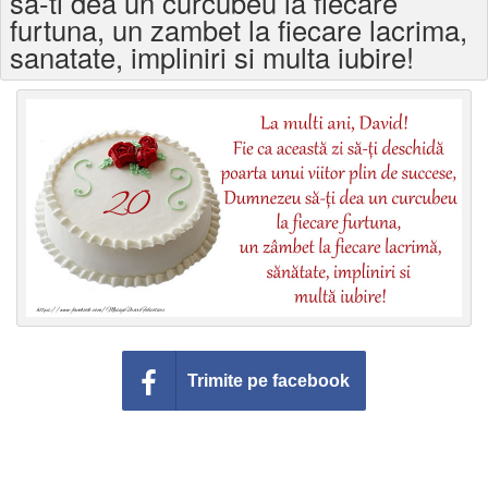
sa-ti dea un curcubeu la fiecare
Felicitari zile saptamana
furtuna, un zambet la fiecare lacrima,
sanatate, impliniri si multa iubire!
Felicitari muzicale
Felicitari muzicale personalizate
Felicitari animate
Invitatii personalizate
Conecteaza-te
Trimite pe facebook