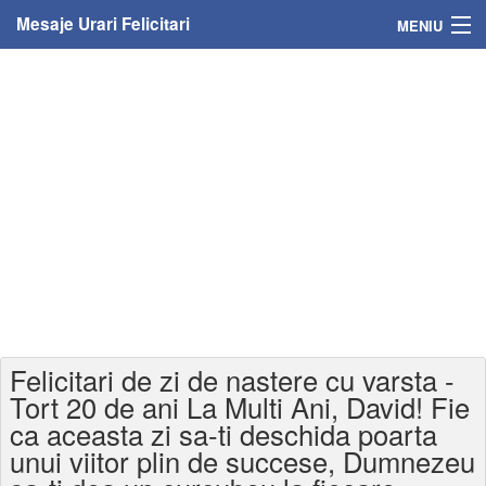
Mesaje Urari Felicitari
MENIU
Home
Mesaje
Felicitari
Felicitari cu nume
Felicitari persoane
Felicitari personalizate
Felicitari de zi de nastere cu varsta -
Felicitari varsta
Tort 20 de ani La Multi Ani, David! Fie
ca aceasta zi sa-ti deschida poarta
Felicitari zilele anului
unui viitor plin de succese, Dumnezeu