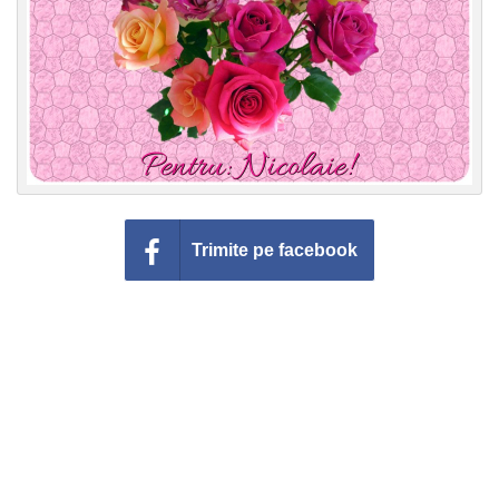
Felicitari zile saptamana
Felicitari muzicale
Felicitari muzicale personalizate
Felicitari animate
Invitatii personalizate
Trimite pe facebook
Conecteaza-te