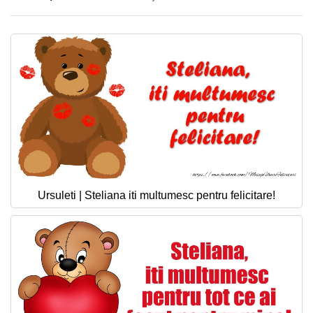
Ursuleti | Steliana iti multumesc pentru felicitare!