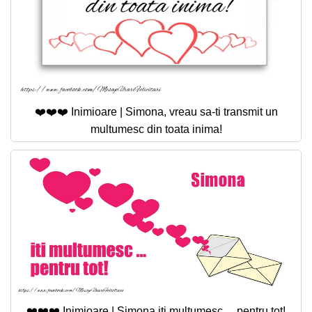
❤️❤️❤️ Inimioare | Simona, vreau sa-ti transmit un
multumesc din toata inima!
❤️❤️❤️ Inimioare | Simona iti multumesc ... pentru tot!