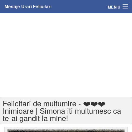
Mesaje Urari Felicitari
MENIU
Home
Mesaje
Felicitari
Felicitari cu nume
Felicitari persoane
Felicitari personalizate
Felicitari de multumire - ❤️❤️❤️
Felicitari varsta
Inimioare | Simona iti multumesc ca
te-ai gandit la mine!
Felicitari zilele anului