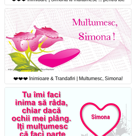
❤️❤️❤️ Inimioare & Trandafiri | Multumesc, Simona!