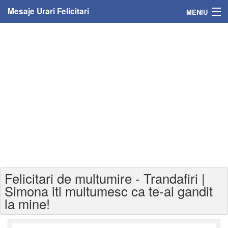
Mesaje Urari Felicitari
MENIU
Home
Mesaje
Felicitari
Felicitari cu nume
Felicitari persoane
Felicitari personalizate
Felicitari de multumire - Trandafiri |
Felicitari varsta
Simona iti multumesc ca te-ai gandit
la mine!
Felicitari zilele anului