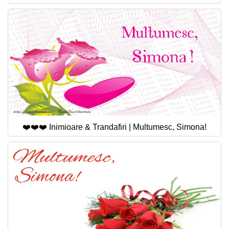
❤️❤️❤️ Inimioare & Trandafiri | Multumesc, Simona!