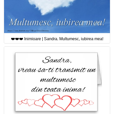
❤️❤️❤️ Inimioare | Sandra. Multumesc, iubirea mea!