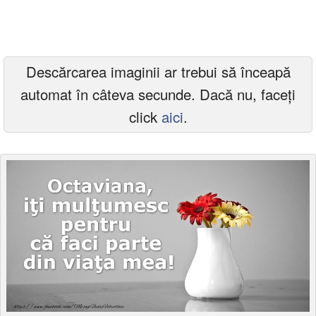
Felicitari zile saptamana
Felicitari muzicale
Descărcarea imaginii ar trebui să înceapă
Felicitari muzicale personalizate
automat în câteva secunde. Dacă nu, faceți
Felicitari animate
click
aici
.
Invitatii personalizate
Conecteaza-te