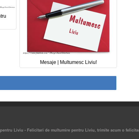
tru
Mesaje | Multumesc Liviu!
pentru Liviu - Felicitari de multumire pentru Liviu, trimite acum o felici