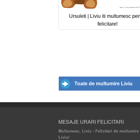
Ursuleti | Liviu iti multumesc pen
felicitare!
Toate de multumire Liviu
MESAJE URARI FELICITARI
Multumesc, Liviu - Felicitari de multumire 
Liviu!