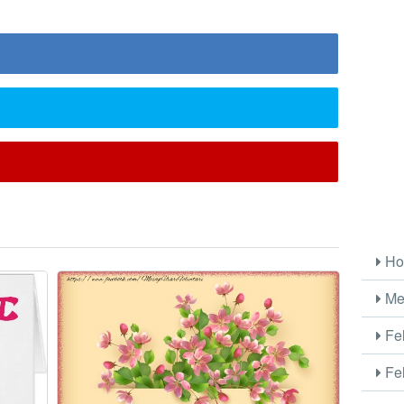
Ho
Me
Fel
Fel