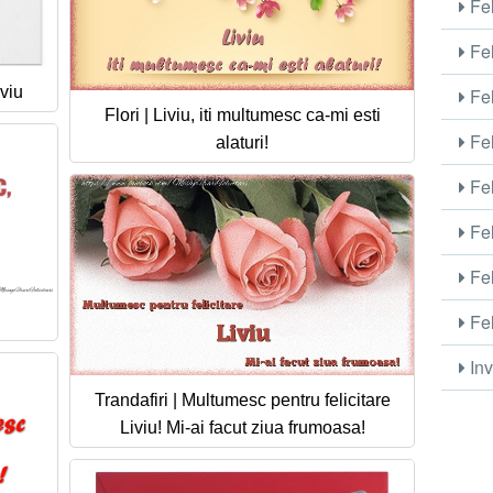
Fel
Fel
viu
Fel
Flori | Liviu, iti multumesc ca-mi esti
Fel
alaturi!
Fel
Fel
Fel
Fel
Inv
Trandafiri | Multumesc pentru felicitare
Liviu! Mi-ai facut ziua frumoasa!