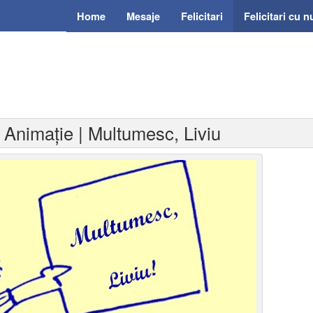
Home
Mesaje
Felicitari
Felicitari cu 
- Animație | Multumesc, Liviu