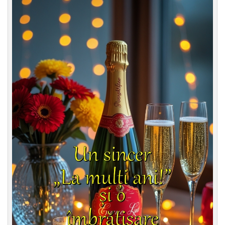
Felicitari zile saptamana
Felicitari muzicale
Felicitari muzicale personalizate
Felicitari animate
Invitatii personalizate
Conecteaza-te