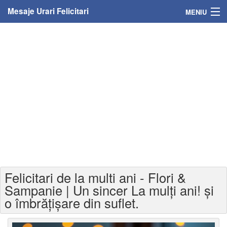
Mesaje Urari Felicitari
MENIU
Home
Mesaje
Felicitari
Felicitari cu nume
Felicitari persoane
Felicitari personalizate
Felicitari de la multi ani - Flori &
Felicitari varsta
Sampanie | Un sincer La mulți ani! și
o îmbrățișare din suflet.
Felicitari zilele anului