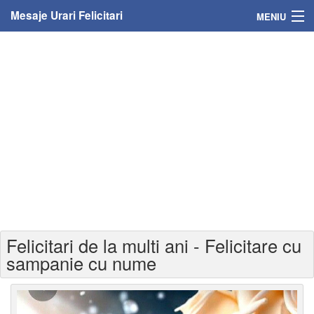
Mesaje Urari Felicitari
MENIU
Home
Mesaje
Felicitari
Felicitari cu nume
Felicitari persoane
Felicitari personalizate
Felicitari de la multi ani - Felicitare cu
Felicitari varsta
sampanie cu nume
Felicitari zilele anului