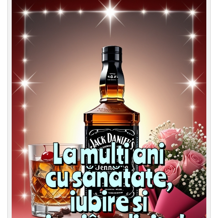
Felicitari zile saptamana
Felicitari muzicale
Felicitari muzicale personalizate
Felicitari animate
Invitatii personalizate
Conecteaza-te