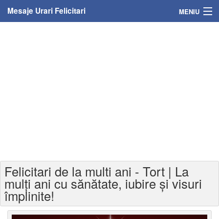
Mesaje Urari Felicitari
MENIU
Home
Mesaje
Felicitari
Felicitari cu nume
Felicitari persoane
Felicitari personalizate
Felicitari de la multi ani - Tort | La
Felicitari varsta
mulți ani cu sănătate, iubire și visuri
împlinite!
Felicitari zilele anului