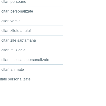
icitari persoane
icitari personalizate
icitari varsta
icitari zilele anului
icitari zile saptamana
icitari muzicale
icitari muzicale personalizate
icitari animate
itatii personalizate