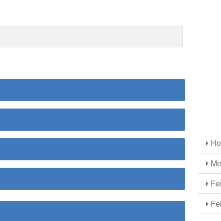
Ho
Me
Fel
Fel