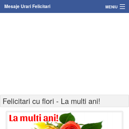
Mesaje Urari Felicitari
MENIU
Home
Mesaje
Felicitari
Felicitari cu nume
Felicitari persoane
Felicitari personalizate
Felicitari cu flori - La multi ani!
Felicitari varsta
Felicitari zilele anului