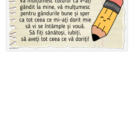
Felicitari zile saptamana
Felicitari muzicale
Felicitari muzicale personalizate
Felicitari animate
Invitatii personalizate
Conecteaza-te