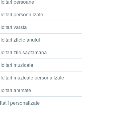
icitari persoane
icitari personalizate
icitari varsta
icitari zilele anului
icitari zile saptamana
icitari muzicale
icitari muzicale personalizate
icitari animate
itatii personalizate