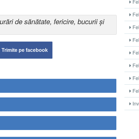
Fel
Fel
rări de sănătate, fericire, bucurii și
Fel
Fel
Trimite pe facebook
Fel
Fel
Fel
Fel
Inv