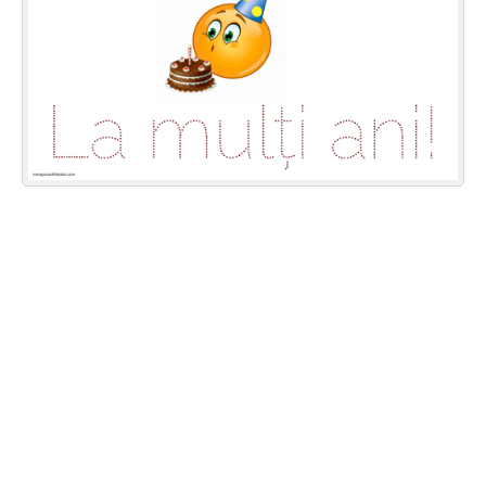
Felicitari zile saptamana
Felicitari muzicale
Felicitari muzicale personalizate
Felicitari animate
Invitatii personalizate
Conecteaza-te