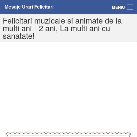
Mesaje Urari Felicitari
MENIU
Felicitari muzicale si animate de la
Home
multi ani - 2 ani, La multi ani cu
sanatate!
Mesaje
Felicitari
Felicitari cu nume
Felicitari persoane
Felicitari personalizate
Felicitari varsta
Felicitari zilele anului