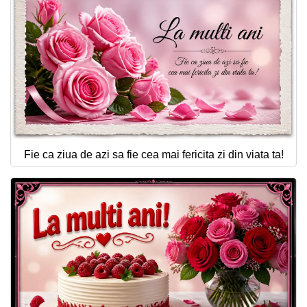
Fie ca ziua de azi sa fie cea mai fericita zi din viata ta!